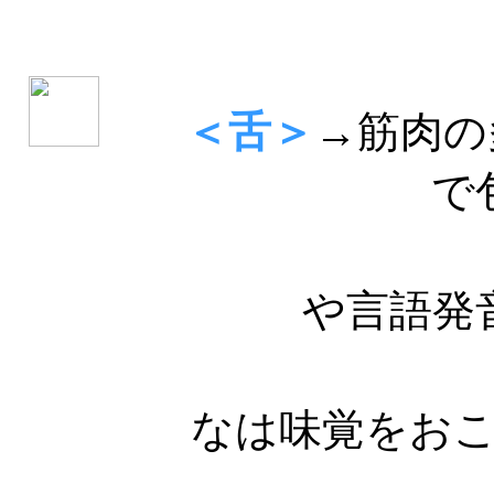
＜舌＞
→
筋肉の
で
います。
や言語発
をもちま
なは味覚をお