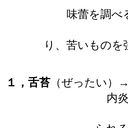
味蕾を調べ
甘いもの
り、苦いものを
１，舌苔
（ぜったい）
内
扁桃炎など