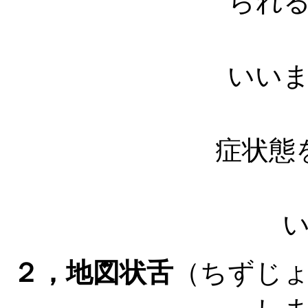
られ
発現する灰
いい
お口の中の
症状態
口臭の原因
２，地図状舌
（ちずじ