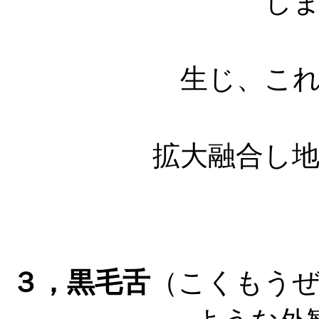
し
白
生じ、こ
と
拡大融合し
と
３，黒毛舌
（こくもう