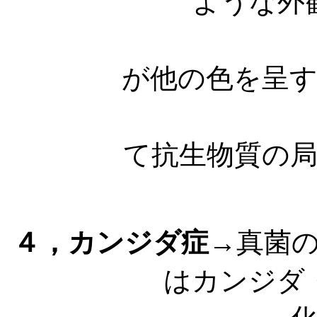
ような外
色は黒
が他の色を呈
この着
て抗生物質の
いわれ
４，カンジダ症
→真菌
はカンジダ